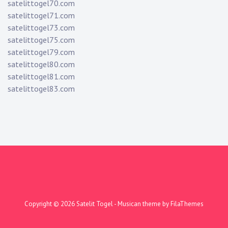
satelittogel70.com
satelittogel71.com
satelittogel73.com
satelittogel75.com
satelittogel79.com
satelittogel80.com
satelittogel81.com
satelittogel83.com
Copyright © 2026
Satelit Togel
- Musican theme by
FilaThemes