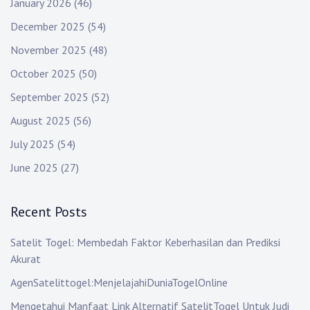
January 2026
(46)
December 2025
(54)
November 2025
(48)
October 2025
(50)
September 2025
(52)
August 2025
(56)
July 2025
(54)
June 2025
(27)
Recent Posts
Satelit Togel: Membedah Faktor Keberhasilan dan Prediksi
Akurat
AgenSatelittogel:MenjelajahiDuniaTogelOnline
Mengetahui Manfaat Link Alternatif SatelitTogel Untuk Judi