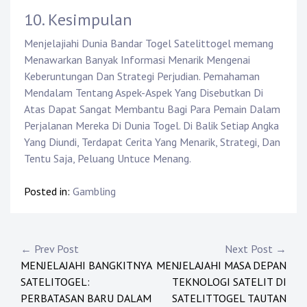
10. Kesimpulan
Menjelajiahi Dunia Bandar Togel Satelittogel memang
Menawarkan Banyak Informasi Menarik Mengenai
Keberuntungan Dan Strategi Perjudian. Pemahaman
Mendalam Tentang Aspek-Aspek Yang Disebutkan Di
Atas Dapat Sangat Membantu Bagi Para Pemain Dalam
Perjalanan Mereka Di Dunia Togel. Di Balik Setiap Angka
Yang Diundi, Terdapat Cerita Yang Menarik, Strategi, Dan
Tentu Saja, Peluang Untuce Menang.
Posted in:
Gambling
Post
← Prev Post
Next Post →
MENJELAJAHI BANGKITNYA
MENJELAJAHI MASA DEPAN
navigation
SATELITOGEL:
TEKNOLOGI SATELIT DI
PERBATASAN BARU DALAM
SATELITTOGEL TAUTAN