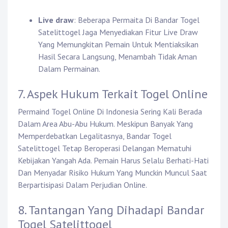
Live draw
: Beberapa Permaita Di Bandar Togel
Satelittogel Jaga Menyediakan Fitur Live Draw
Yang Memungkitan Pemain Untuk Mentiaksikan
Hasil Secara Langsung, Menambah Tidak Aman
Dalam Permainan.
7. Aspek Hukum Terkait Togel Online
Permaind Togel Online Di Indonesia Sering Kali Berada
Dalam Area Abu-Abu Hukum. Meskipun Banyak Yang
Memperdebatkan Legalitasnya, Bandar Togel
Satelittogel Tetap Beroperasi Delangan Mematuhi
Kebijakan Yangah Ada. Pemain Harus Selalu Berhati-Hati
Dan Menyadar Risiko Hukum Yang Munckin Muncul Saat
Berpartisipasi Dalam Perjudian Online.
8. Tantangan Yang Dihadapi Bandar
Togel Satelittogel