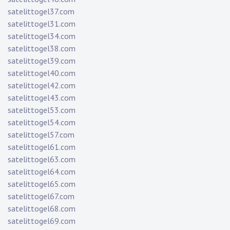
satelittogel37.com
satelittogel31.com
satelittogel34.com
satelittogel38.com
satelittogel39.com
satelittogel40.com
satelittogel42.com
satelittogel43.com
satelittogel53.com
satelittogel54.com
satelittogel57.com
satelittogel61.com
satelittogel63.com
satelittogel64.com
satelittogel65.com
satelittogel67.com
satelittogel68.com
satelittogel69.com